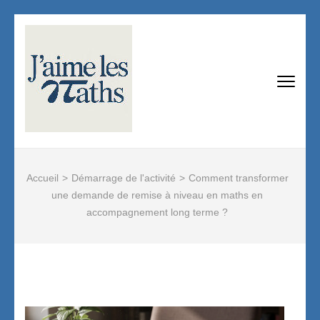
Aller
au
contenu
(Pressez
J'AIME LES MATHS
Devenir professeur de mathématiques :
Entrée)
tout savoir !
Accueil
>
Démarrage de l'activité
>
Comment transformer
une demande de remise à niveau en maths en
accompagnement long terme ?