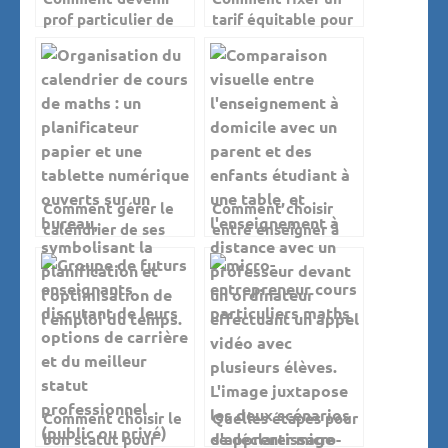
prof particulier de
tarif équitable pour
maths quand on est
un cours particulier
étudiant ?
de maths ?
Comment gérer le
Comment choisir
calendrier de ses
entre enseigner à
cours particuliers de
domicile ou à
maths ?
distance ?
Comment choisir le
Quelles étapes pour
bon statut pour
se déclarer micro-