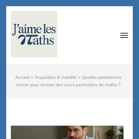
Aller
au
contenu
(Pressez
J'AIME LES MATHS
Devenir professeur de mathématiques :
Entrée)
tout savoir !
Accueil
>
Acquisition & visibilité
>
Quelles plateformes
choisir pour donner des cours particuliers de maths ?