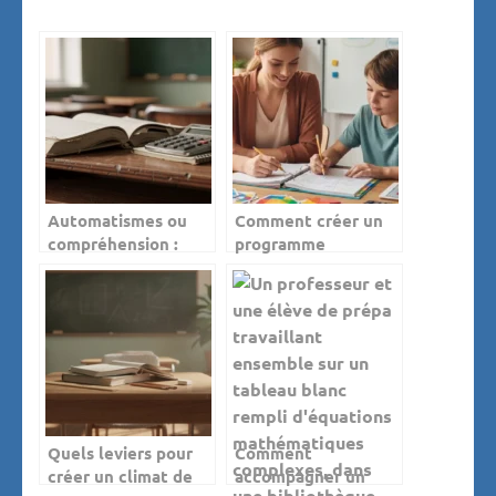
Automatismes ou
Comment créer un
compréhension :
programme
quelle approche
personnalisé pour un
privilégier pour faire
élève en difficulté ?
progresser en maths
?
Quels leviers pour
Comment
créer un climat de
accompagner un