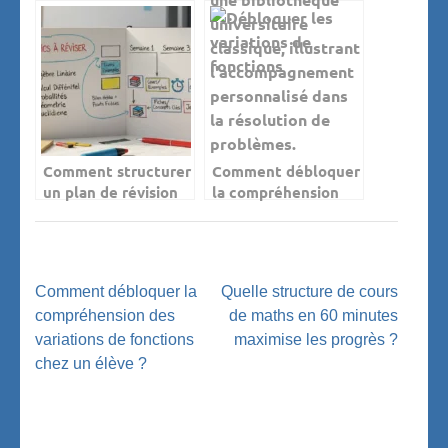
confiance dès le
élève de prépa dans
premier cours de
la résolution de
maths ?
problèmes
complexes ?
Comment structurer
Comment débloquer
un plan de révision
la compréhension
avant un examen de
des variations de
maths ?
fonctions chez un
élève ?
Navigation
Comment débloquer la
Quelle structure de cours
de
compréhension des
de maths en 60 minutes
l’article
variations de fonctions
maximise les progrès ?
chez un élève ?