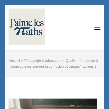
Aller
au
contenu
(Pressez
J'AIME LES MATHS
Devenir professeur de mathématiques :
Entrée)
tout savoir !
Accueil
>
Pédagogie & adaptation
>
Quelle méthode en 3
séances pour corriger la confusion décimaux/fractions ?